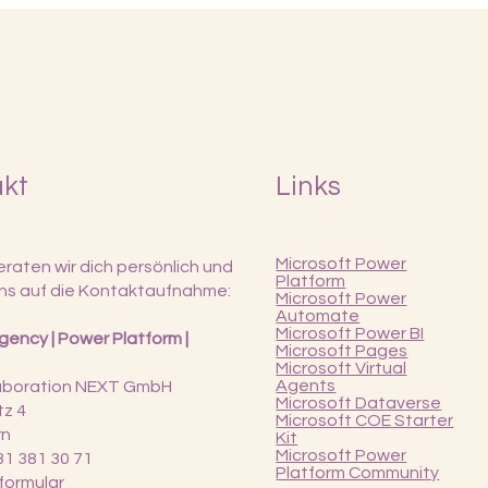
akt
Links
Microsoft Power
raten wir dich persönlich und
Platform
ns auf die Kontaktaufnahme:
Microsoft Power
Automate
Microsoft Power BI
ency | Power Platform |
Microsoft Pages
Microsoft Virtual
Agents
laboration NEXT GmbH
Microsoft Dataverse
tz 4
Microsoft COE Starter
rn
Kit
Microsoft Power
 31 381 30 71
Platform Community
formular