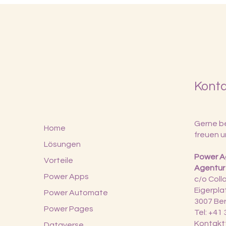
Kont
Gerne be
Home
freuen u
Lösungen
Power Ag
Vorteile
Agentur
Power Apps
c/o Col
Eigerpla
Power Automate
3007 Be
Power Pages
Tel: +41
Kontakt
Dataverse