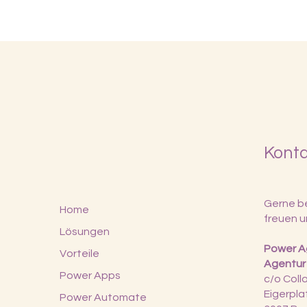
Kont
Gerne be
Home
freuen u
Lösungen
Power Ag
Vorteile
Agentur
Power Apps
c/o Col
Eigerpla
Power Automate