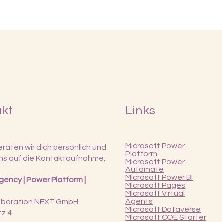
akt
Links
Microsoft Power
raten wir dich persönlich und
Platform
ns auf die Kontaktaufnahme:
Microsoft Power
Automate
Microsoft Power BI
ency | Power Platform |
Microsoft Pages
Microsoft Virtual
Agents
laboration NEXT GmbH
Microsoft Dataverse
tz 4
Microsoft COE Starter